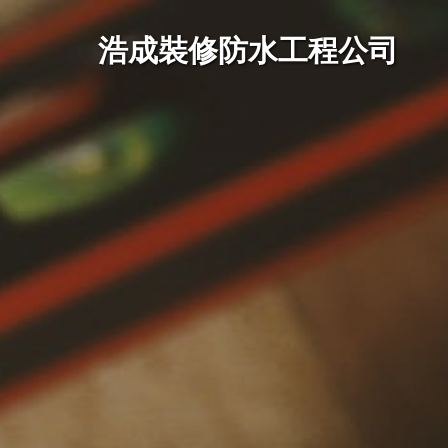
浩成裝修防水工程公司